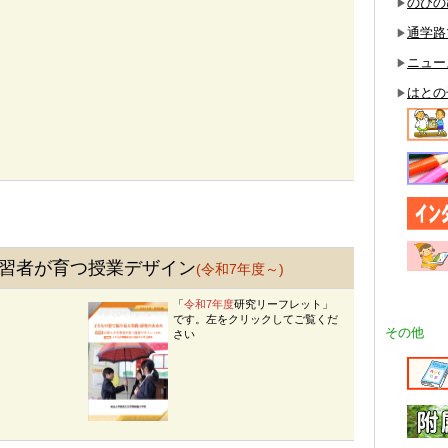
のびの
▶
通学路
▶
ニュー
▶
はとの
▶
習者が育つ授業デザイン
(令和7年度～)
「
令和7年度
研究リーフレット」
です。左をクリックしてご覧くだ
その他
さい