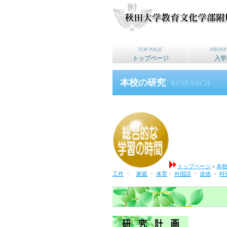
TOP PAGE
PROSP
トップページ
入学
本校の研究
RESEARCH
トップページ
＞
本
工作
・
家庭
・
体育
・
外国語
・
道徳
・
特