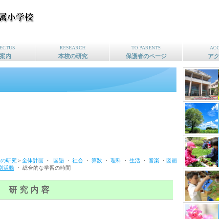
ECTUS
RESEARCH
TO PARENTS
AC
案内
本校の研究
保護者のページ
ア
校の研究
＞
全体計画
・
国語
・
社会
・
算数
・
理科
・
生活
・
音楽
・
図画
別活動
・ 総合的な学習の時間
研 究 内 容