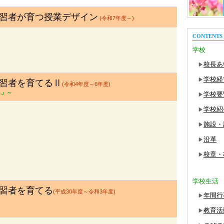
習者が育つ授業デザイン
(令和7年度～)
CONTENTS
学校
校長あ
▶
学校経
▶
習者を育てるⅡ
(令和4年度～6年度)
し」～
学校要
▶
学校紹
▶
施設・
▶
沿革
▶
校章・
▶
学校生活
習者を育てる
(平成30年度～令和3年度)
年間行
▶
教育活
▶