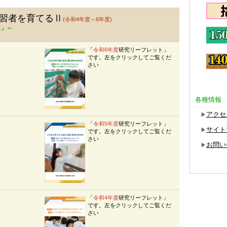
習者を育てるⅡ
(令和4年度～6年度)
し」～
「
令和6年度
研究リーフレット」
です。左をクリックしてご覧くだ
さい
各種情報
アクセ
▶
「
令和5年度
研究リーフレット」
サイト
▶
です。左をクリックしてご覧くだ
さい
お問い
▶
「
令和4年度
研究リーフレット」
です。左をクリックしてご覧くだ
さい