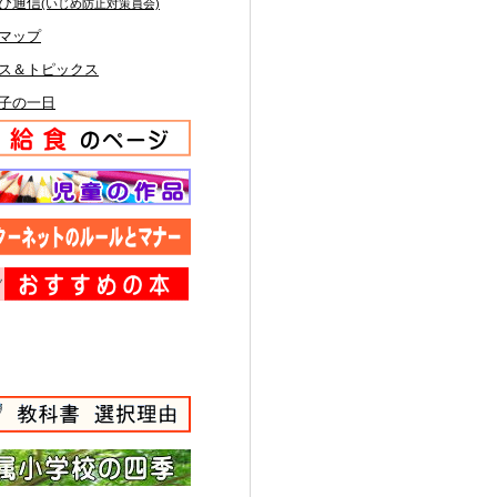
び通信
(いじめ防止対策員会)
マップ
ス＆トピックス
子の一日