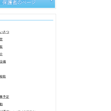
いさつ
営
覧
介
設備
校歌
事予定
動