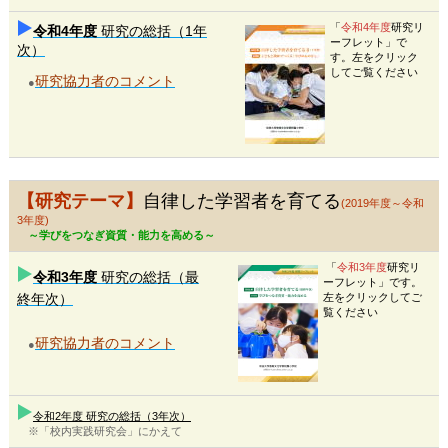
「
令和4年度
研究リ
令和4年度
研究の総括（1年
ーフレット」で
次）
す。左をクリック
してご覧ください
研究協力者のコメント
●
【研究テーマ】
自律した学習者を育てる
(2019年度～令和
3年度)
～学びをつなぎ資質・能力を高める～
「
令和3年度
研究リ
令和3年度
研究の総括（最
ーフレット」です。
終年次）
左をクリックしてご
覧ください
研究協力者のコメント
●
令和2年度 研究の総括（3年次）
※「校内実践研究会」にかえて