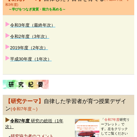
和3年度)
～学びをつなぎ資質・能力を高める～
令和3年度（最終年次）
令和2年度（3年次）
2019年度（2年次）
平成30年度（1年次）
【研究テーマ】
自律した学習者が育つ授業デザイ
ン
(令和7年度～)
「
令和7年度
研究リ
令和7年度
研究の総括（1年
ーフレット」で
次）
す。左をクリック
してご覧ください
研究協力者のコメント
●