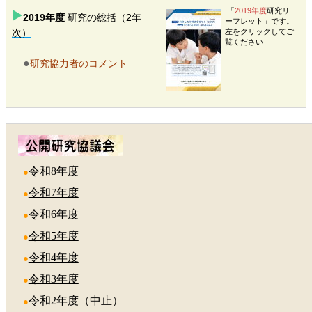
「
2019年度
研究リ
2019年度
研究の総括（2年
ーフレット」です。
次）
左をクリックしてご
覧ください
●
研究協力者のコメント