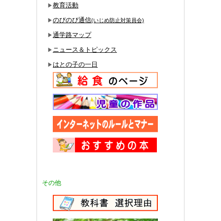
教育活動
▶
のびのび通信
▶
(いじめ防止対策員会)
通学路マップ
▶
ニュース＆トピックス
▶
はとの子の一日
▶
その他