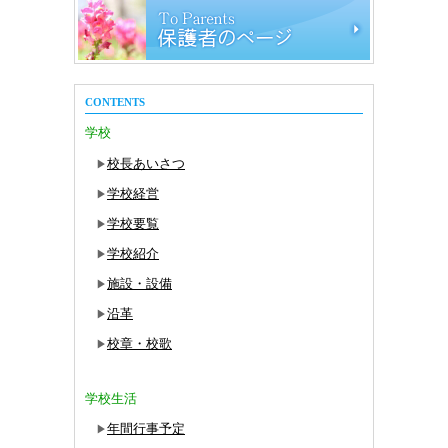
CONTENTS
学校
校長あいさつ
▶
学校経営
▶
学校要覧
▶
学校紹介
▶
施設・設備
▶
沿革
▶
校章・校歌
▶
学校生活
年間行事予定
▶