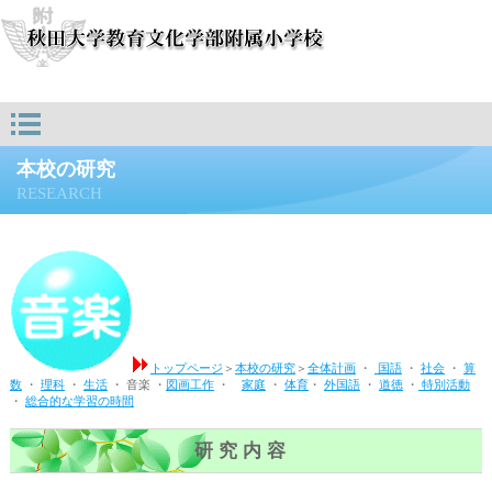
本校の研究
RESEARCH
トップページ
＞
本校の研究
＞
全体計画
・
国語
・
社会
・
算
数
・
理科
・
生活
・ 音楽 ・
図画工作
・
家庭
・
体育
・
外国語
・
道徳
・
特別活動
・
総合的な学習の時間
研 究 内 容