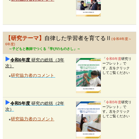
【研究テーマ】
自律した学習者を育てるⅡ
(令和4年度～
6年度)
～子どもと教師でつくる「学びのものさし」～
「
令和6年度
研究リ
令和6年度
研究の総括（3年
ーフレット」で
次）
す。左をクリック
してご覧ください
研究協力者のコメント
●
「
令和5年度
研究リ
令和5年度
研究の総括（2年
ーフレット」で
次）
す。左をクリック
してご覧ください
研究協力者のコメント
●