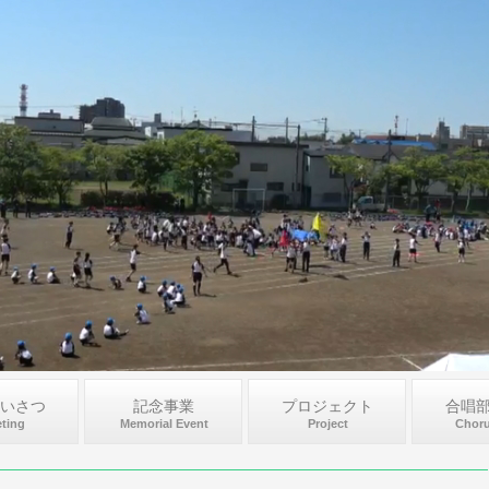
いさつ
記念事業
プロジェクト
合唱
ting
Memorial Event
Project
Choru