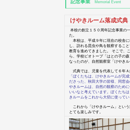
記念事業
Memorial Event
けやきルーム落成式典
本校の創立１５０周年記念事業の
た。
本校は、平成９年に現在の校舎に
し、訪れる昆虫や鳥を観察すること
教育を進めてきました。 そこで、
ら、学校ビオトープ「はとの子の森
なったのが、自然観察室「けやきル
式典では、児童を代表して６年Ａ
「ぼくたちは、けやきルームが完成
ださった、秋田大学の皆様、同窓会
やきルームは、自然の観察のために
いいなと考えています。ぼくたちは
きルームをこれから大切に使ってい
これから「けやきルーム」という
とても楽しみです。